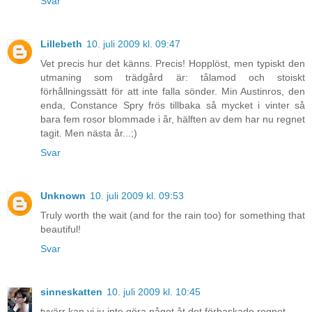
Svar
Lillebeth
10. juli 2009 kl. 09:47
Vet precis hur det känns. Precis! Hopplöst, men typiskt den
utmaning som trädgård är: tålamod och stoiskt
förhållningssätt för att inte falla sönder. Min Austinros, den
enda, Constance Spry frös tillbaka så mycket i vinter så
bara fem rosor blommade i år, hälften av dem har nu regnet
tagit. Men nästa år...;)
Svar
Unknown
10. juli 2009 kl. 09:53
Truly worth the wait (and for the rain too) for something that
beautiful!
Svar
sinneskatten
10. juli 2009 kl. 10:45
tyvärr kan vi ju inte göra något åt det förbaskade regnet.