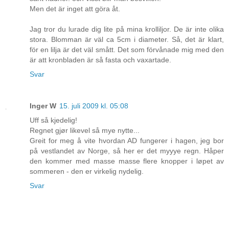
Men det är inget att göra åt.
Jag tror du lurade dig lite på mina krolliljor. De är inte olika
stora. Blomman är väl ca 5cm i diameter. Så, det är klart,
för en lilja är det väl smått. Det som förvånade mig med den
är att kronbladen är så fasta och vaxartade.
Svar
Inger W
15. juli 2009 kl. 05:08
Uff så kjedelig!
Regnet gjør likevel så mye nytte...
Greit for meg å vite hvordan AD fungerer i hagen, jeg bor
på vestlandet av Norge, så her er det myyye regn. Håper
den kommer med masse masse flere knopper i løpet av
sommeren - den er virkelig nydelig.
Svar