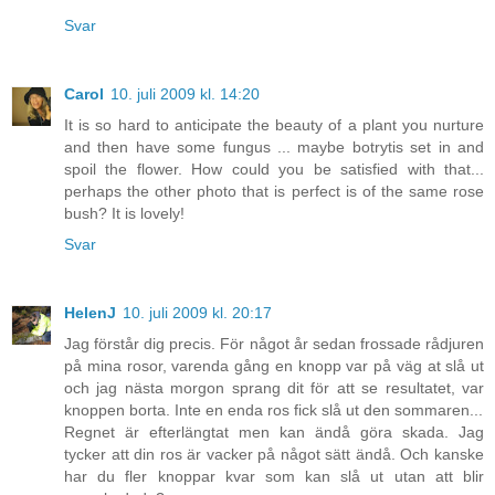
Svar
Carol
10. juli 2009 kl. 14:20
It is so hard to anticipate the beauty of a plant you nurture
and then have some fungus ... maybe botrytis set in and
spoil the flower. How could you be satisfied with that...
perhaps the other photo that is perfect is of the same rose
bush? It is lovely!
Svar
HelenJ
10. juli 2009 kl. 20:17
Jag förstår dig precis. För något år sedan frossade rådjuren
på mina rosor, varenda gång en knopp var på väg at slå ut
och jag nästa morgon sprang dit för att se resultatet, var
knoppen borta. Inte en enda ros fick slå ut den sommaren...
Regnet är efterlängtat men kan ändå göra skada. Jag
tycker att din ros är vacker på något sätt ändå. Och kanske
har du fler knoppar kvar som kan slå ut utan att blir