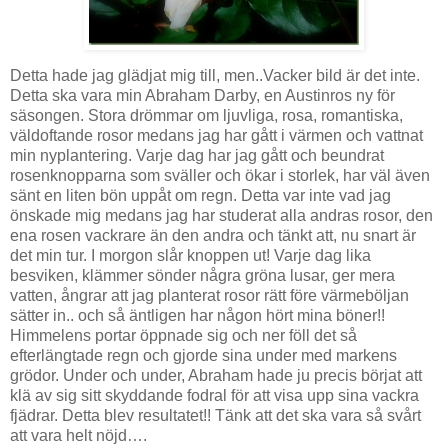
Detta hade jag glädjat mig till, men..Vacker bild är det inte.
Detta ska vara min Abraham Darby, en Austinros ny för
säsongen. Stora drömmar om ljuvliga, rosa, romantiska,
väldoftande rosor medans jag har gått i värmen och vattnat
min nyplantering. Varje dag har jag gått och beundrat
rosenknopparna som sväller och ökar i storlek, har väl även
sänt en liten bön uppåt om regn. Detta var inte vad jag
önskade mig medans jag har studerat alla andras rosor, den
ena rosen vackrare än den andra och tänkt att, nu snart är
det min tur. I morgon slår knoppen ut! Varje dag lika
besviken, klämmer sönder några gröna lusar, ger mera
vatten, ångrar att jag planterat rosor rätt före värmeböljan
sätter in.. och så äntligen har någon hört mina böner!!
Himmelens portar öppnade sig och ner föll det så
efterlängtade regn och gjorde sina under med markens
grödor. Under och under, Abraham hade ju precis börjat att
klä av sig sitt skyddande fodral för att visa upp sina vackra
fjädrar. Detta blev resultatet!! Tänk att det ska vara så svårt
att vara helt nöjd….