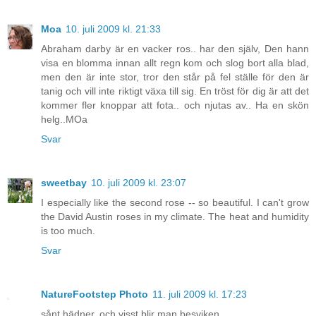
Moa
10. juli 2009 kl. 21:33
Abraham darby är en vacker ros.. har den själv, Den hann
visa en blomma innan allt regn kom och slog bort alla blad,
men den är inte stor, tror den står på fel ställe för den är
tanig och vill inte riktigt växa till sig. En tröst för dig är att det
kommer fler knoppar att fota.. och njutas av.. Ha en skön
helg..MOa
Svar
sweetbay
10. juli 2009 kl. 23:07
I especially like the second rose -- so beautiful. I can't grow
the David Austin roses in my climate. The heat and humidity
is too much.
Svar
NatureFootstep Photo
11. juli 2009 kl. 17:23
sånt hädner. och visst blir man besviken.