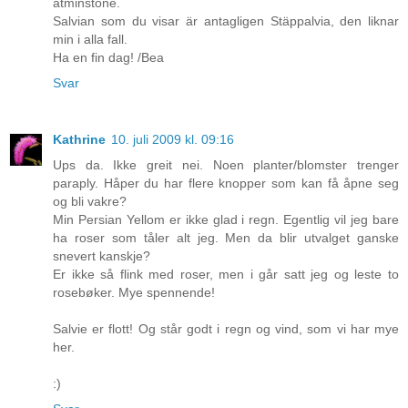
åtminstone.
Salvian som du visar är antagligen Stäppalvia, den liknar
min i alla fall.
Ha en fin dag! /Bea
Svar
Kathrine
10. juli 2009 kl. 09:16
Ups da. Ikke greit nei. Noen planter/blomster trenger
paraply. Håper du har flere knopper som kan få åpne seg
og bli vakre?
Min Persian Yellom er ikke glad i regn. Egentlig vil jeg bare
ha roser som tåler alt jeg. Men da blir utvalget ganske
snevert kanskje?
Er ikke så flink med roser, men i går satt jeg og leste to
rosebøker. Mye spennende!
Salvie er flott! Og står godt i regn og vind, som vi har mye
her.
:)