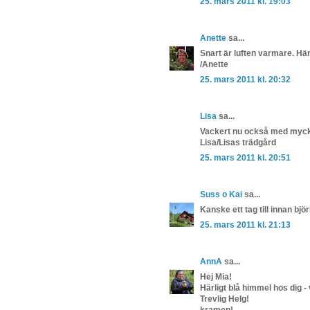
25. mars 2011 kl. 19:03
Anette
sa...
Snart är luften varmare. Hä
/Anette
25. mars 2011 kl. 20:32
Lisa
sa...
Vackert nu också med mycket
Lisa/Lisas trädgård
25. mars 2011 kl. 20:51
Suss o Kai
sa...
Kanske ett tag till innan bj
25. mars 2011 kl. 21:13
AnnA
sa...
Hej Mia!
Härligt blå himmel hos dig 
Trevlig Helg!