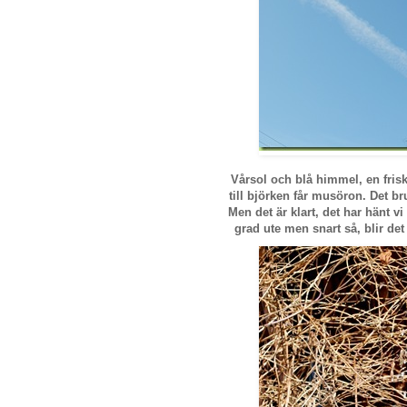
Vårsol och blå himmel, en fris
till björken får musöron. Det br
Men det är klart, det har hänt v
grad ute men snart så, blir de