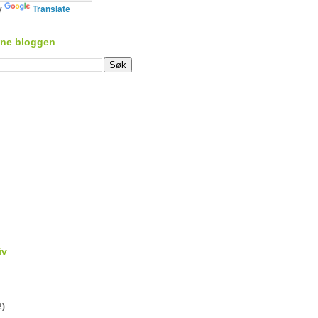
y
Translate
nne bloggen
iv
2)