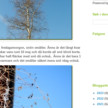
Powered b
Søk i de
Følgere
k fredagsmorgon, snön smälter. Ännu är det långt kvar
ukar vara runt 10 maj och då borde all snö blivit borta.
i har haft fläckar med snö då också.. Ännu är det bara 1
t varmare och det smälter säkert mera snö idag också.
Bloggark
►
2023
(4)
►
2022
(5)
►
2021
(6