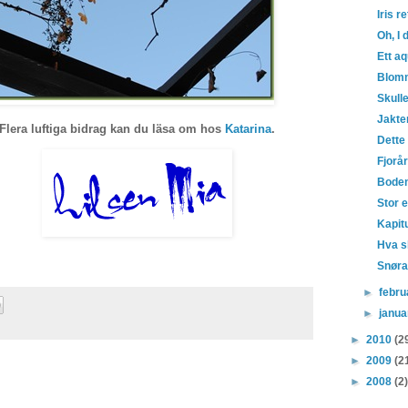
Iris re
Oh, I 
Ett aq
Blomm
Skulle
Jakte
Flera luftiga bidrag kan du läsa om hos
Katarina
.
Dette 
Fjorå
Boden 
Stor e
Kapit
Hva s
Snørap
►
febr
►
janu
►
2010
(2
►
2009
(2
►
2008
(2)