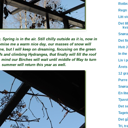
Rotbra
Regn l
Litt s
Det li
kva
Snøra
Spring is in the air. Still chilly outside as it is, now in
Det f
romise me a warm nice day, our masses of snow will
Hvit 
ime, but I will keep on dreaming, focusing on the green
In th
s and climbing Hydrangea, that finally will fill the roof
 mind our Birches will wait until middle of May to turn
Liv i 
 summer will return this year as well.
Årets
12 gra
Purre
Snøra
En li
Tjuvs
Det se
Taget
Det g
Tri, tr