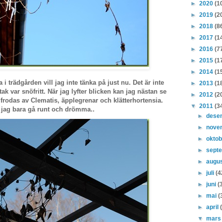
►
2020
(1
►
2019
(2
►
2018
(8
►
2017
(1
►
2016
(7
►
2015
(1
►
2014
(1
a i trädgården vill jag inte tänka på just nu. Det är inte
►
2013
(1
k var snöfritt. När jag lyfter blicken kan jag nästan se
►
2012
(2
er frodas av Clematis, äpplegrenar och klätterhortensia.
▼
2011
(3
l jag bara gå runt och drömma..
►
dese
►
nove
►
okto
►
sept
►
augu
►
juli
(4
►
juni
(
►
mai
(
►
april
▼
mar