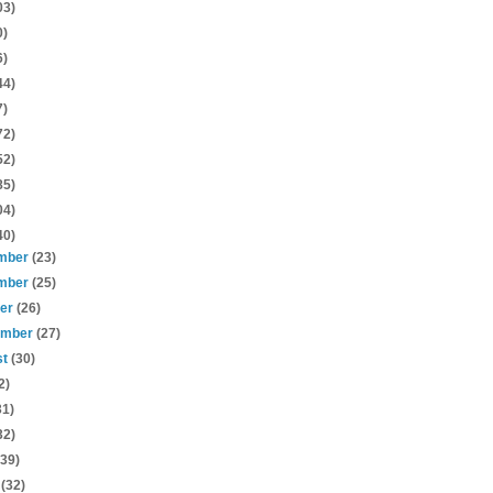
03)
0)
6)
44)
7)
72)
52)
85)
04)
40)
mber
(23)
mber
(25)
ber
(26)
ember
(27)
st
(30)
2)
31)
32)
(39)
s
(32)