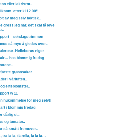
nn eller lakrisrot..
iksom, etter kl 12.00!!
tolt av meg selv faktisk..
lle gress jeg har, det skal få leve
r..
pport – søndagstrimmen
innes så mye å gledes over..
Julerose–Helleborus niger
e air… hos blommig fredag
pottene..
 første grønnsaker..
der i vårluften..
 og erteblomster..
pport w 11
ten hukommelse for meg selv!!
tart i blommig fredag
r dårlig ut..
es og tomater..
år så smått fremover..
a, tra la la, tiarella, la la la…