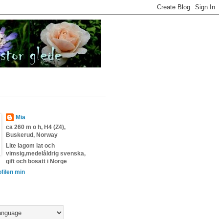
Mia
ca 260 m o h, H4 (Z4),
Buskerud, Norway
Lite lagom lat och
vimsig,medelåldrig svenska,
gift och bosatt i Norge
ofilen min