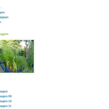
n
gen
rappan
n
hagen
hagen
hagen 09
hagen 10
hagen 11