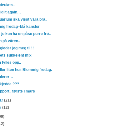
ticulata..
did it again…
uarium ska visst vara bra..
ig fredag–blå känslor
 jo kun ha en påse purre frø..
n på våren..
gleder jeg meg til !!
rets sukkelent mix
fylles opp..
ller liten hos Blommig fredag.
ulerer…
kjedde ???
port.. første i mars
uar
(21)
ar
(12)
99)
12)