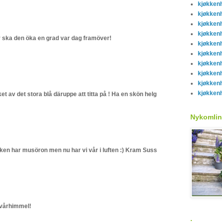
kjøkken
kjøkken
kjøkken
kjøkken
r ska den öka en grad var dag framöver!
kjøkken
kjøkken
kjøkken
kjøkken
kjøkken
kjøkken
 av det stora blå däruppe att titta på ! Ha en skön helg
Nykomlin
örken har musöron men nu har vi vår i luften :) Kram Suss
- vårhimmel!
.