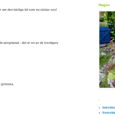
Hagen
r om den härliga tid som nu väntar oss!
de pergolatak - det är en av de trevligare
ll grönska.
.
baksida
fremsid