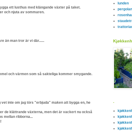
lunden
bygga ett lusthus med klängande växter på taket.
pergola
nder och njuta av sommaren.
rosenha
staudet
trattoria
än man tror är vi där......
Kjøkken
 himmel och värmen som så sakteliga kommer smygande.
.
g vet inte om jag törs "erbjuda" maken att bygga en, he
kjøkken
fter de klättrande växterna, men det är vackert nu också
 mellan ribborna...
kjøkken
!
kjøkken
kjøkken