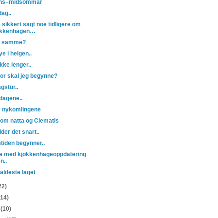
ans–midsommar
dag..
 sikkert sagt noe tidligere om
økkenhagen…
t samme?
ye i helgen..
kke lenger..
vor skal jeg begynne?
gstur..
 dagene..
v nykomlingene
som natta og Clematis
der det snart..
mtiden begynner..
de med kjøkkenhageoppdatering
n..
 kaldeste laget
22)
(14)
s
(10)