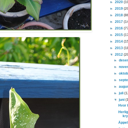
►
2020
(1
►
2019
(2
►
2018
(8
►
2017
(1
►
2016
(7
►
2015
(1
►
2014
(1
►
2013
(1
▼
2012
(2
►
dese
►
nove
►
okto
►
sept
►
augu
►
juli
(1
▼
juni
(
Hvor 
Herlig
kry
Äppel