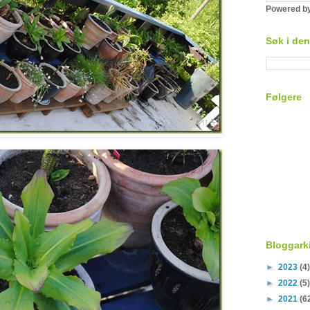
Powered b
Søk i de
Følgere
Bloggark
►
2023
(4)
►
2022
(5)
►
2021
(6