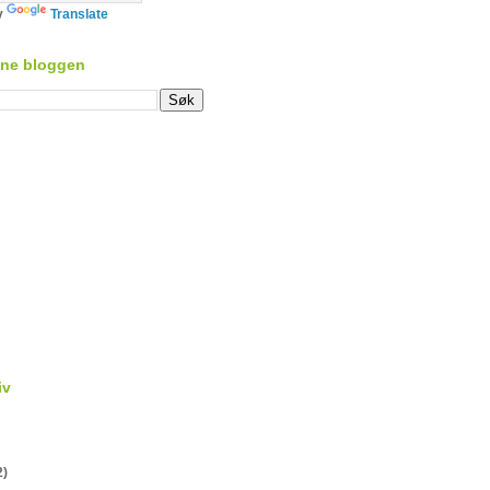
y
Translate
nne bloggen
iv
2)