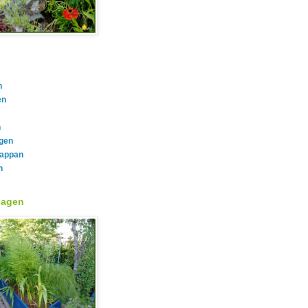
n
en
n
gen
rappan
n
hagen