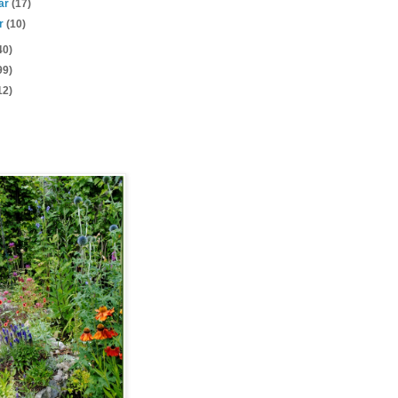
uar
(17)
ar
(10)
40)
99)
12)