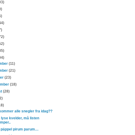
03)
0)
6)
44)
7)
72)
52)
85)
04)
mber
(11)
mber
(21)
ber
(23)
ember
(18)
st
(28)
2)
18)
kommer alle snegler fra idag??
 lyse kvelder, må listen
mper..
 päppel pirum parum…