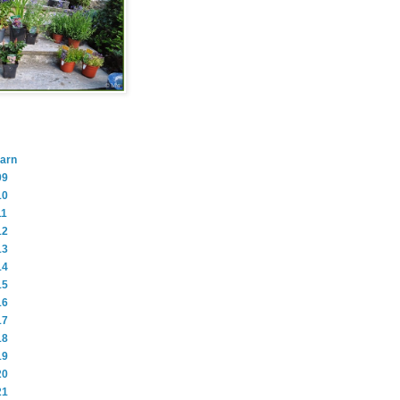
barn
09
10
11
12
13
14
15
16
17
18
19
20
21