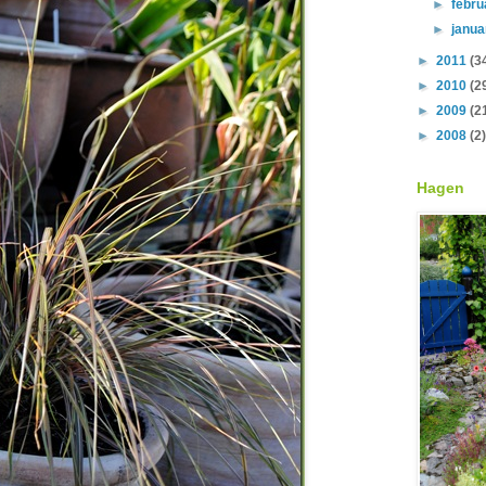
►
febr
►
janu
►
2011
(3
►
2010
(2
►
2009
(2
►
2008
(2)
Hagen