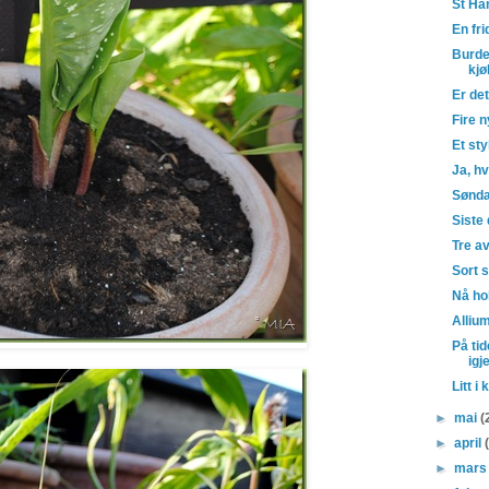
St H
En fri
Burde
kj
Er de
Fire n
Et sty
Ja, h
Sønda
Siste
Tre a
Sort 
Nå hol
Alliu
På ti
igje
Litt i
►
mai
(
►
april
►
mar