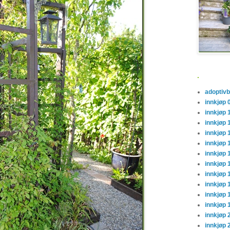
.
adoptiv
innkjøp 
innkjøp 
innkjøp 
innkjøp 
innkjøp 
innkjøp 
innkjøp 
innkjøp 
innkjøp 
innkjøp 
innkjøp 
innkjøp 
innkjøp 