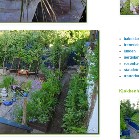
.
baksida
fremsid
lunden
pergola
rosenha
staudet
trattoria
Kjøkken