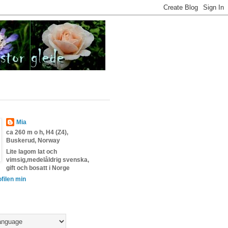
Mia
ca 260 m o h, H4 (Z4),
Buskerud, Norway
Lite lagom lat och
vimsig,medelåldrig svenska,
gift och bosatt i Norge
ofilen min