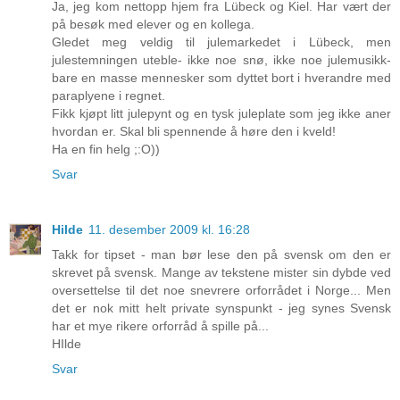
Ja, jeg kom nettopp hjem fra Lübeck og Kiel. Har vært der
på besøk med elever og en kollega.
Gledet meg veldig til julemarkedet i Lübeck, men
julestemningen uteble- ikke noe snø, ikke noe julemusikk-
bare en masse mennesker som dyttet bort i hverandre med
paraplyene i regnet.
Fikk kjøpt litt julepynt og en tysk juleplate som jeg ikke aner
hvordan er. Skal bli spennende å høre den i kveld!
Ha en fin helg ;:O))
Svar
Hilde
11. desember 2009 kl. 16:28
Takk for tipset - man bør lese den på svensk om den er
skrevet på svensk. Mange av tekstene mister sin dybde ved
oversettelse til det noe snevrere orforrådet i Norge... Men
det er nok mitt helt private synspunkt - jeg synes Svensk
har et mye rikere orforråd å spille på...
HIlde
Svar