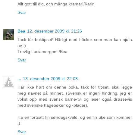
Allt gott till dig, och många kramar!/Karin
Svar
Bea
12. desember 2009 kl. 21:26
Tack för boktipset! Härligt med böcker som man kan njuta
av :)
Trevlig Luciamorgon! /Bea
Svar
...
13. desember 2009 kl. 22:03
Har ikke hørt om denne boka, takk for tipset, skal legge
meg navnet på minnet. (Svensk er ingen hindring, jeg er
vokst opp med svensk barne-tv, og leser også drøssevis
med svenske hagebøker og -blader).
Ha en fortsatt fin søndagskveld, og en fin uke som kommer
:)
Svar