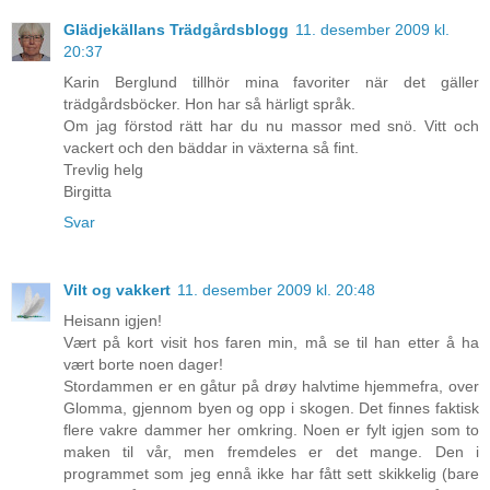
Glädjekällans Trädgårdsblogg
11. desember 2009 kl.
20:37
Karin Berglund tillhör mina favoriter när det gäller
trädgårdsböcker. Hon har så härligt språk.
Om jag förstod rätt har du nu massor med snö. Vitt och
vackert och den bäddar in växterna så fint.
Trevlig helg
Birgitta
Svar
Vilt og vakkert
11. desember 2009 kl. 20:48
Heisann igjen!
Vært på kort visit hos faren min, må se til han etter å ha
vært borte noen dager!
Stordammen er en gåtur på drøy halvtime hjemmefra, over
Glomma, gjennom byen og opp i skogen. Det finnes faktisk
flere vakre dammer her omkring. Noen er fylt igjen som to
maken til vår, men fremdeles er det mange. Den i
programmet som jeg ennå ikke har fått sett skikkelig (bare